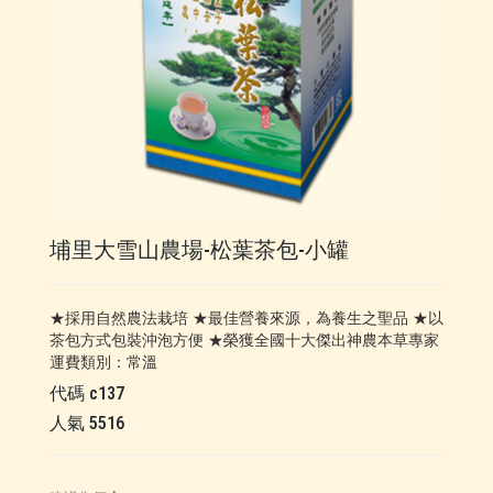
埔里大雪山農場-松葉茶包-小罐
★採用自然農法栽培 ★最佳營養來源，為養生之聖品 ★以
茶包方式包裝沖泡方便 ★榮獲全國十大傑出神農本草專家
運費類別：
常溫
代碼
c137
人氣
5516