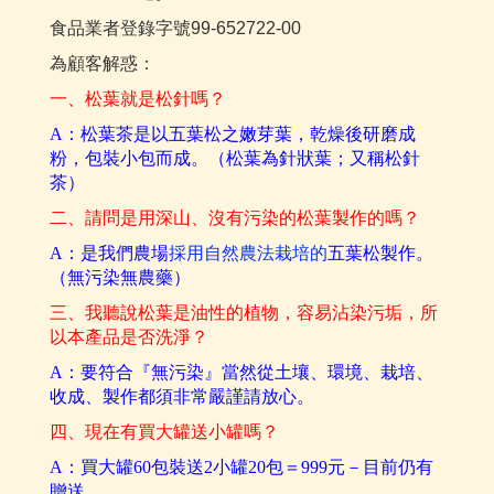
食品業者登錄字號99-652722-00
為顧客解惑：
一、松葉就是松針嗎？
A
：松葉茶是以五葉松之嫩芽葉，乾燥後研磨成
粉，包裝小包而成。（松葉為針狀葉；又稱松針
茶）
二、請問是用深山、沒有污染的松葉製作的嗎？
A
：是我們農場
採用自然農法栽培
的
五葉松製作。
（無污染無農藥）
三
、我聽說松葉是油性的植物，容易沾染污垢，所
以本產品是否洗淨？
A
：要符合『無污染』當然從土壤、環境、栽培、
收成、製作都須非常嚴謹請放心。
四
、現在有買大罐送小罐嗎？
A
：買大罐
60
包裝送2小罐2
0
包＝
999
元－目前仍有
贈送