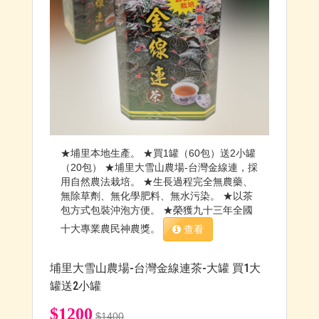
★埔里本地生產。 ★買1罐（60包）送2小罐
（20包） ★埔里大雪山農場-台灣金線連，採
用自然農法栽培。 ★生長過程完全無農藥、
無除草劑、無化學肥料、無水污染。 ★以茶
包方式包裝沖泡方便。 ★榮獲九十三年全國
十大專業農民神農獎。
查看
埔里大雪山農場-台灣金線連茶-大罐 買1大
罐送2小罐
$1200
$1400