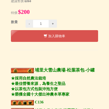
建議售價
$250
$200
特價
數量
-
+
加入購物車
埔里大雪山農場
-
松葉茶包-小罐
★
採用自然農法栽培
★
最佳營養來源，為養生之聖品
★
以茶包方式包裝沖泡方便
★
榮獲全國十大傑出神農本草專家
C136