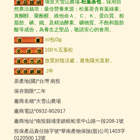
埔里大雪山農場
-
松葉茶包
，
採用自
然農法栽培；
最佳營養來源；松葉茶含有葉綠素、
黃酮醇、聚酚醛、維他命Ａ、Ｃ、Ｋ、蛋白質、粗
脂肪、磷、鐵、及精油酵素、礦物質、不飽和脂肪
酸等成份，為養生之聖品，敬請安心的食用。
10包
/3g
100
％五葉松
放置於陰涼處，避免陽光直射。
2年
原產地(國)*台灣 南投
保存期限*二年
廠商名稱*大雪山農場
廠商電話*0932-902917
廠商地址*南投縣埔里鎮蜈蚣里中山路一段208-1號
投保產品責任險字號*華南產物保險(股)公司1403字
0120500 13號