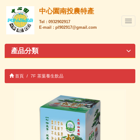
中心園南投農特產
導
Tel : 0932902917
E-mail : pl902917@gmail.com
覽
列
開
關
產品分類
首頁
7F 茶葉養生飲品