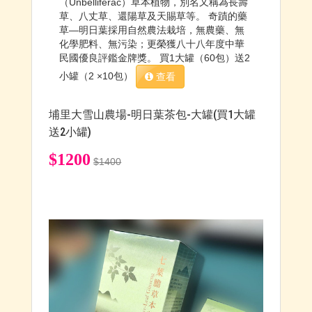
（Unbelliferac）草本植物，別名又稱為長壽
草、八丈草、還陽草及天賜草等。 奇蹟的藥
草—明日葉採用自然農法栽培，無農藥、無
化學肥料、無污染；更榮獲八十八年度中華
民國優良評鑑金牌獎。 買1大罐（60包）送2
小罐（2 ×10包）
查看
埔里大雪山農場-明日葉茶包-大罐(買1大罐
送2小罐)
$1200
$1400