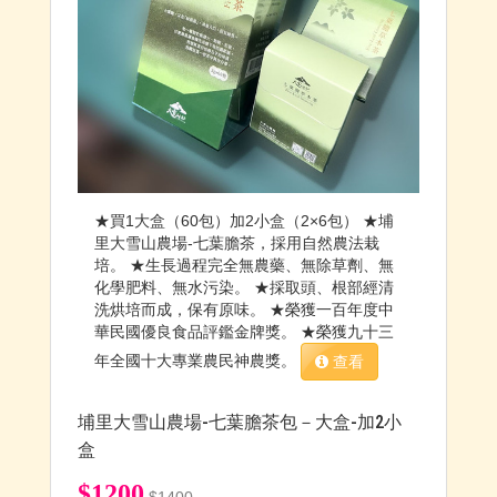
★買1大盒（60包）加2小盒（2×6包） ★埔
里大雪山農場-七葉膽茶，採用自然農法栽
培。 ★生長過程完全無農藥、無除草劑、無
化學肥料、無水污染。 ★採取頭、根部經清
洗烘培而成，保有原味。 ★榮獲一百年度中
華民國優良食品評鑑金牌獎。 ★榮獲九十三
年全國十大專業農民神農獎。
查看
埔里大雪山農場-七葉膽茶包－大盒-加2小
盒
$1200