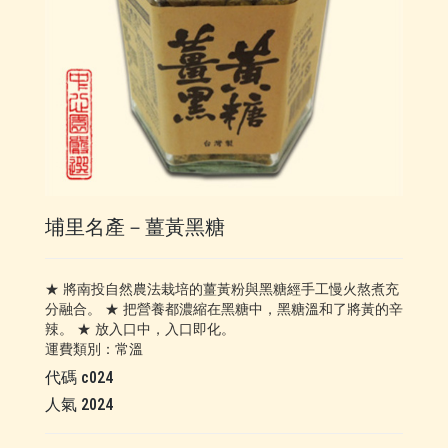
埔里名產－薑黃黑糖
★ 將南投自然農法栽培的薑黃粉與黑糖經手工慢火熬煮充
分融合。 ★ 把營養都濃縮在黑糖中，黑糖溫和了將黃的辛
辣。 ★ 放入口中，入口即化。
運費類別：
常溫
代碼
c024
人氣
2024