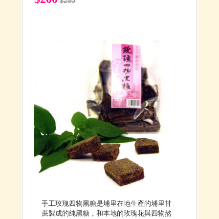
$280
手工玫瑰四物黑糖是埔里在地生產的埔里甘
蔗製成的純黑糖，和本地的玫瑰花與四物熬