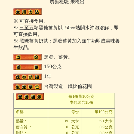
農藥檢驗-未檢出
※ 可直接食用。
※ 三至五顆黑糖薑黃以150
㏄熱開水沖泡溶解，即
可直接飲用
。
※ 黑糖薑黃奶茶：黑糖薑黃加入熱牛奶即成美味養
生飲品。
黑糖、薑黃。
150公克
1年
台灣製造 鐵比倫花園
每1份量10公克
本包裝含15份
名稱
每份
每100公克
熱量：
39.1大卡
391大卡
蛋白質 ：
0.1公克
0.9公克
脂肪：
0.1公克
0.8公克