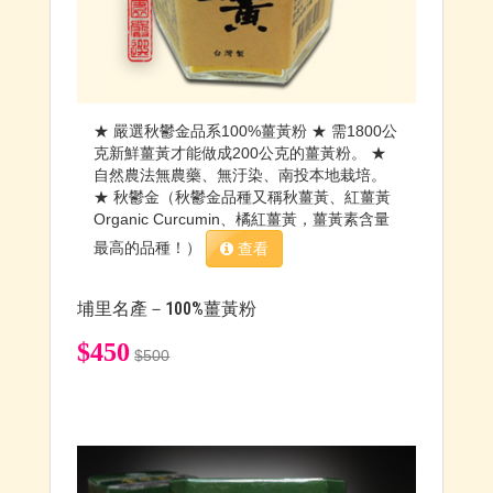
★ 嚴選秋鬱金品系100%薑黃粉 ★ 需1800公
克新鮮薑黃才能做成200公克的薑黃粉。 ★
自然農法無農藥、無汙染、南投本地栽培。
★ 秋鬱金（秋鬱金品種又稱秋薑黃、紅薑黃
Organic Curcumin、橘紅薑黃，薑黃素含量
最高的品種！）
查看
埔里名產－100%薑黃粉
$450
$500