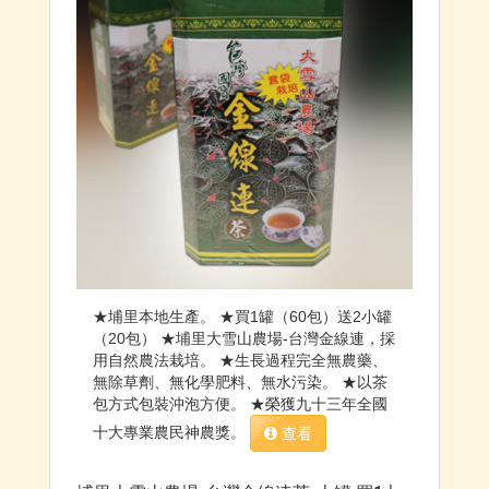
★埔里本地生產。 ★買1罐（60包）送2小罐
（20包） ★埔里大雪山農場-台灣金線連，採
用自然農法栽培。 ★生長過程完全無農藥、
無除草劑、無化學肥料、無水污染。 ★以茶
包方式包裝沖泡方便。 ★榮獲九十三年全國
十大專業農民神農獎。
查看