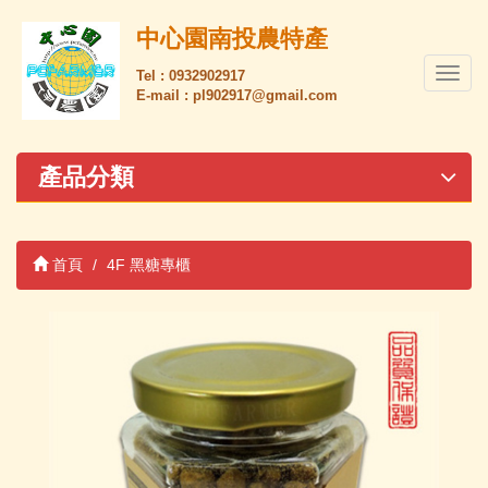
中心園南投農特產
導
Tel : 0932902917
E-mail : pl902917@gmail.com
覽
列
開
關
產品分類
首頁
4F 黑糖專櫃