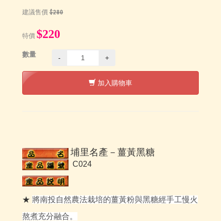
建議售價
$280
$220
特價
數量
-
+
加入購物車
埔里名產－薑黃黑糖
C024
★
將南投自然農法栽培的薑黃粉與黑糖經手工慢火
熬煮充分融合。