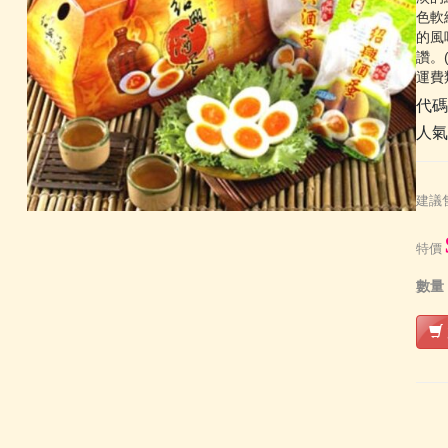
色軟
的風
讚。
運費
代
人
建議
特價
數量