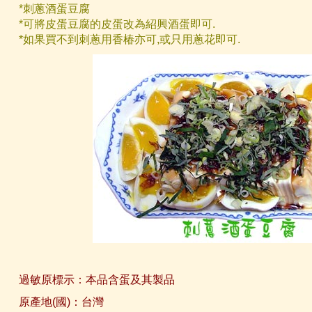
*刺蔥酒蛋豆腐
*可將皮蛋豆腐的皮蛋改為紹興酒蛋即可.
*如果買不到刺蔥用香椿亦可,或只用蔥花即可.
過敏原標示：本品含蛋及其製品
原產地(國)：台灣