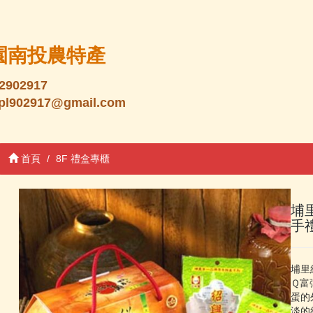
園南投農特產
32902917
: pl902917@gmail.com
首頁
8F 禮盒專櫃
埔
手
埔里
Ｑ富
蛋的
淡的