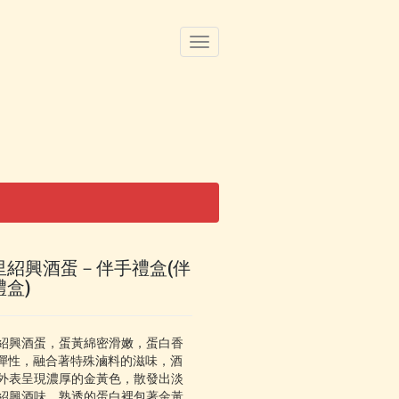
導
覽
列
開
關
里紹興酒蛋－伴手禮盒(伴
禮盒)
紹興酒蛋，蛋黃綿密滑嫩，蛋白香
彈性，融合著特殊滷料的滋味，酒
外表呈現濃厚的金黃色，散發出淡
紹興酒味，熟透的蛋白裡包著金黃