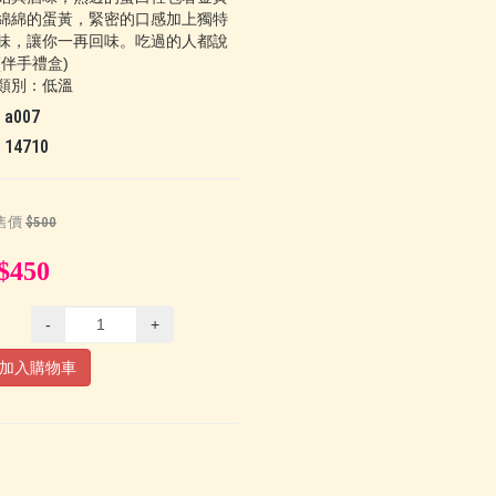
綿綿的蛋黃，緊密的口感加上獨特
味，讓你一再回味。吃過的人都說
(伴手禮盒)
類別：
低溫
碼
a007
氣
14710
售價
$500
$450
-
+
加入購物車