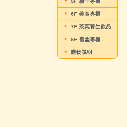
5F 梅子專櫃
6F 美食專櫃
7F 茶葉養生飲品
8F 禮盒專櫃
購物說明