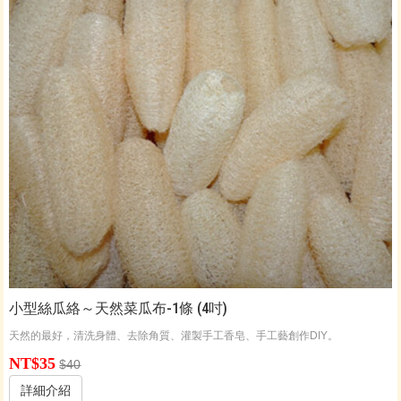
小型絲瓜絡～天然菜瓜布-1條 (4吋)
天然的最好，清洗身體、去除角質、灌製手工香皂、手工藝創作DIY。
NT$35
$40
詳細介紹