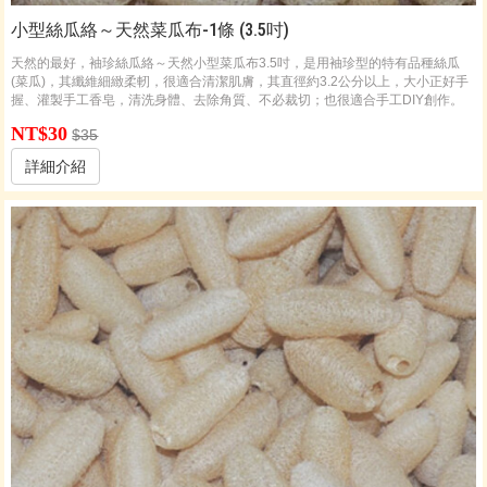
小型絲瓜絡～天然菜瓜布-1條 (3.5吋)
天然的最好，袖珍絲瓜絡～天然小型菜瓜布3.5吋，是用袖珍型的特有品種絲瓜
(菜瓜)，其纖維細緻柔軔，很適合清潔肌膚，其直徑約3.2公分以上，大小正好手
握、灌製手工香皂，清洗身體、去除角質、不必裁切；也很適合手工DIY創作。
NT$30
$35
詳細介紹