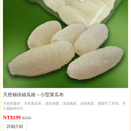
天然袖珍絲瓜絡～小型菜瓜布
天然的最好，天然菜瓜布，清洗身體、清洗碗具、去除角質、灌製手工香皂、手
工藝創作DIY。
NT$199
$250
詳細介紹