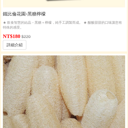
鐵比倫花園-黑糖檸檬
★ 飲食智慧的結晶－黑糖＋檸檬，純手工調製而成。 ★ 酸酸甜甜的口味讓您有
特殊的感受。
NT$180
$220
詳細介紹