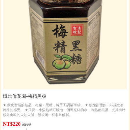
鐵比倫花園-梅精黑糖
★ 飲食智慧的結晶－梅精＋黑糖，純手工調製而成。 ★ 酸酸甜甜的口味讓您有
特殊的感受。 ★只要一小湯匙就可以泡一個馬克杯的水，冷熱都很讚，尤其有時
候外食吃的太油太膩，飯後喝一杯非常解膩。
NT$220
$280