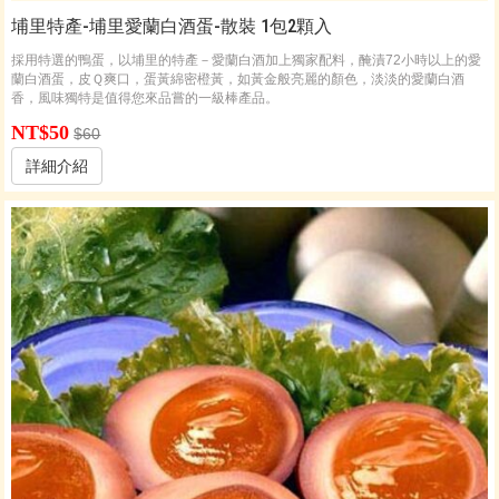
埔里特產-埔里愛蘭白酒蛋-散裝 1包2顆入
採用特選的鴨蛋，以埔里的特產－愛蘭白酒加上獨家配料，醃漬72小時以上的愛
蘭白酒蛋，皮Ｑ爽口，蛋黃綿密橙黃，如黃金般亮麗的顏色，淡淡的愛蘭白酒
香，風味獨特是值得您來品嘗的一級棒產品。
NT$50
$60
詳細介紹