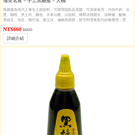
埔里名產－手工黑糖蜜－大桶
黑糖蜜為現代人養生之甜味料，可調理甜點及菜餚，可直接食用，沖泡牛奶、豆
漿、咖啡、夾土司、麵包、水果沾醬、沾甜粽、稀釋冰熱開水、加檸檬、酸梅、
煮綠豆、地瓜、圓仔湯、愛玉冰、滷豬肉蹄膀，皆可料理來取代砂糖應用；營業
用或用量大的可選用桶裝(2.7公斤)的較經濟。
NT$660
$800
詳細介紹