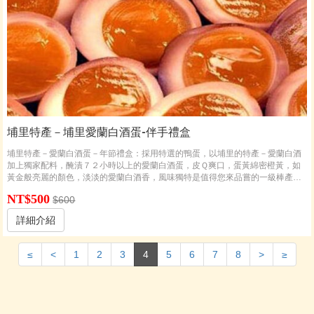
埔里特產－埔里愛蘭白酒蛋-伴手禮盒
埔里特產－愛蘭白酒蛋－年節禮盒：採用特選的鴨蛋，以埔里的特產－愛蘭白酒
加上獨家配料，醃漬７２小時以上的愛蘭白酒蛋，皮Ｑ爽口，蛋黃綿密橙黃，如
黃金般亮麗的顏色，淡淡的愛蘭白酒香，風味獨特是值得您來品嘗的一級棒產
品。
NT$500
$600
詳細介紹
≤
<
1
2
3
4
5
6
7
8
>
≥