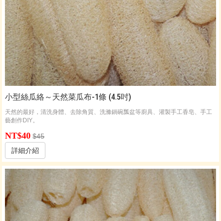
小型絲瓜絡～天然菜瓜布-1條 (4.5吋)
天然的最好，清洗身體、去除角質、洗滌鍋碗瓢盆等廚具、灌製手工香皂、手工
藝創作DIY。
NT$40
$45
詳細介紹