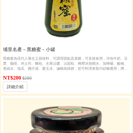
埔里名產－黑糖蜜－小罐
黑糖蜜為現代人養生之甜味料，可調理甜點及菜餚，可直接食用，沖泡牛奶、豆
漿、咖啡、夾土司、麵包、水果沾醬、沾甜粽、稀釋冰熱開水、加檸檬、酸梅、
煮綠豆、地瓜、圓仔湯、愛玉冰、滷豬肉蹄膀，皆可料理來取代砂糖應用；擠壓
式的瓶子使用最方便。
NT$200
$280
詳細介紹